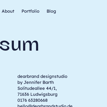
About
Portfolio
Blog
ssum
dearbrand designstudio
by Jennifer Barth
Solitudeallee 44/1
,
71636 Ludwigsburg
0176 63280668
hello@dearbrandstudio.de